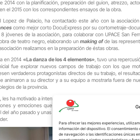
014 con la planificación, preparación del guion, atrezzo, actor
a en el 2015 con los correspondientes ensayos de la obra.
aúl Lopez de Palacio, ha contactado este año con la asociació
ances
como mejor corto DocuExpress por su cortometraje-doc
y 8 jóvenes de la asociación, para colaborar con UPACE San Fer
obra de teatro negro, elaborando un
making of
de las represen
asociación realizamos en la preparación de éstas obras.
ada en 2014
«La danza de los 4 elementos»
, tuvo una repercusi
nicial fue explorar nuevos campos de trabajo con los que mot
esen verdaderos protagonistas directos de su trabajo, el resulta
e animaron a su director y a su equipo a mostrarla fuera de nue
legios de la provincia.
 les ha motivado a intentar en esta nueva representación, no dej
iones y emociones que están preparando, esperando cosech
G
 del año pasado y unas críticas que hagan a todo aquel que la
der.
Para ofrecer las mejores experiencias, utiliz
información del dispositivo. El consentimient
de navegación o las identificaciones únicas en 
negativamente a ciertas características y func