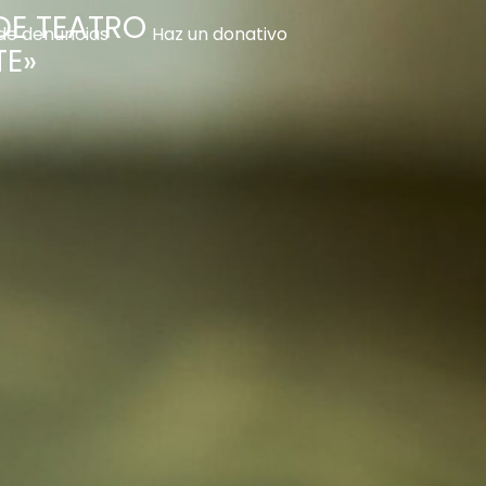
DE TEATRO
de denuncias
Haz un donativo
TE»