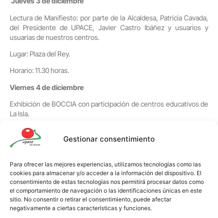
Jueves 3 de diciembre
Lectura de Manifiesto: por parte de la Alcaldesa, Patricia Cavada,
del Presidente de UPACE, Javier Castro Ibáñez y usuarios y
usuarias de nuestros centros.
Lugar: Plaza del Rey.
Horario: 11.30 horas.
Viernes 4 de diciembre
Exhibición de BOCCIA con participación de centros educativos de
La Isla.
Realización de fotos en Photocall de UPACE SAN FERNANDO para
Gestionar consentimiento
su posterior publicación en las redes sociales de la entidad
obsequiando a los más “me gusta”, con un producto realizado por
el Centro Ocupacional.
Para ofrecer las mejores experiencias, utilizamos tecnologías como las
cookies para almacenar y/o acceder a la información del dispositivo. El
Lugar: Plaza del Carmen.
consentimiento de estas tecnologías nos permitirá procesar datos como
el comportamiento de navegación o las identificaciones únicas en este
Horario: de 10:30 a 12:30 h.
sitio. No consentir o retirar el consentimiento, puede afectar
negativamente a ciertas características y funciones.