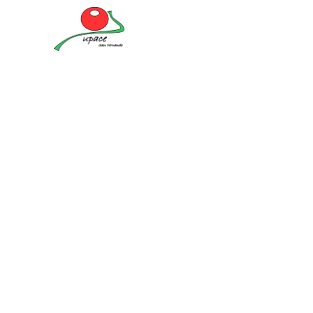
Nue
UPACE San Fernando
¿Quieres trabajar en UPACE?