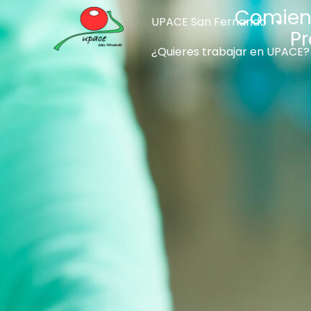
Comienz
UPACE San Fernando
P
¿Quieres trabajar en UPACE?