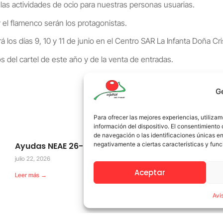
 las actividades de ocio para nuestras personas usuarias.
 el flamenco serán los protagonistas.
á los días 9, 10 y 11 de junio en el Centro SAR La Infanta Doña Cri
del cartel de este año y de la venta de entradas.
G
Para ofrecer las mejores experiencias, utiliz
información del dispositivo. El consentimient
de navegación o las identificaciones únicas en 
Ayudas NEAE 26-27 paso a paso
negativamente a ciertas características y func
julio 22, 2026
Aceptar
Leer más →
Avi