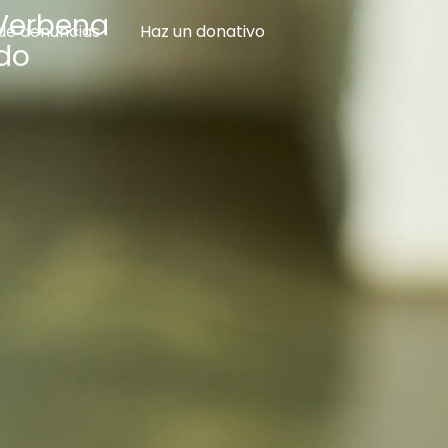
 Verbena
de denuncias
Haz un donativo
do