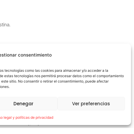
stina.
estionar consentimiento
amos tecnologías como las cookies para almacenar y/o acceder a la
o de estas tecnologías nos permitirá procesar datos como el comportamiento
este sitio. No consentir o retirar el consentimiento, puede afectar
UPACE San Fernando agradece a la Asociación
iones.
Grupo POR su compromiso y solidaridad
julio 20, 2026
Denegar
Ver preferencias
UPACE San Fernando agradece a la Asociación Grupo
POR, el gran trabajo realizado en la feria en su caseta
so legal y políticas de privacidad
Alikindoy, cuyos fondos recaudados irán destinados
Leer más →