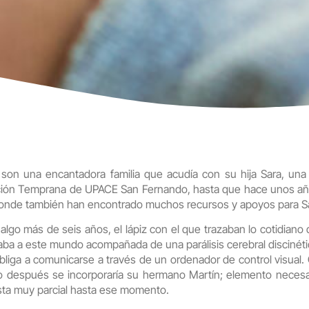
n, son una encantadora familia que acudía con su hija Sara, una 
ención Temprana de UPACE San Fernando, hasta que hace unos año
, donde también han encontrado muchos recursos y apoyos para S
algo más de seis años, el lápiz con el que trazaban lo cotidian
egaba a este mundo acompañada de una parálisis cerebral discinét
 obliga a comunicarse a través de un ordenador de control visu
o después se incorporaría su hermano Martín; elemento necesar
sta muy parcial hasta ese momento.