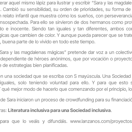
ar aquel mismo lápiz para ilustrar y escribir “Sara y las magdal
 Cambió su sensibilidad, su orden de prioridades, su forma de i
 relato infantil que muestra cómo los sueños, con perseveranci
insospechada. Para ello se sirvieron de dos hermanos como prota
inado e inocente. Siendo tan iguales y tan diferentes, ambos
icas que cambien de color. Y aunque pueda parecer que se trate 
, buena parte de lo vivido en todo este tiempo.
Sara y las magdalenas mágicas” pretende dar voz a un colectivo
 dependiente de héroes anónimos, que por vocación o proyect
de estrategias bien planificadas.
en una sociedad que se escriba con S mayúscula. Una Sociedad 
iguales, solo teniendo voluntad para ello. Y para que esto
Y qué mejor modo de hacerlo que comenzando por el principio, lo
de Sara iniciaron un proceso de crowdfunding para su financiaci
ras:
Literatura inclusiva para una Sociedad inclusiva
.
 para que lo veáis y difundáis.
www.lanzanos.com/proyectos/c