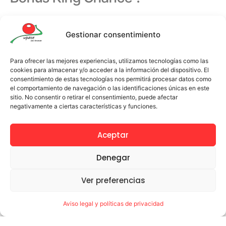
Pour tirer le meilleur parti des promotions, il est important de lire
attentivement les conditions générales, notamment les
Gestionar consentimiento
exigences de mise et les restrictions sur les jeux. King Chance
met à disposition des guides clairs pour aider les joueurs à
comprendre ces règles et optimiser leur expérience.
Para ofrecer las mejores experiencias, utilizamos tecnologías como las
cookies para almacenar y/o acceder a la información del dispositivo. El
La Sécurité et le Service
consentimiento de estas tecnologías nos permitirá procesar datos como
el comportamiento de navegación o las identificaciones únicas en este
Client chez King Chance
sitio. No consentir o retirar el consentimiento, puede afectar
negativamente a ciertas características y funciones.
La sécurité est une priorité absolue pour King Chance. Le site
utilise des protocoles de cryptage SSL avancés pour garantir la
Aceptar
confidentialité des données personnelles et financières. De plus,
la plateforme est régulièrement auditée pour assurer l’équité des
Denegar
jeux et la transparence des opérations.
Ver preferencias
En cas de besoin, le service client est disponible 24/7 pour
répondre à toutes les questions. Que ce soit par chat en direct,
email ou téléphone, les équipes sont formées pour offrir une
Aviso legal y políticas de privacidad
assistance rapide et efficace.