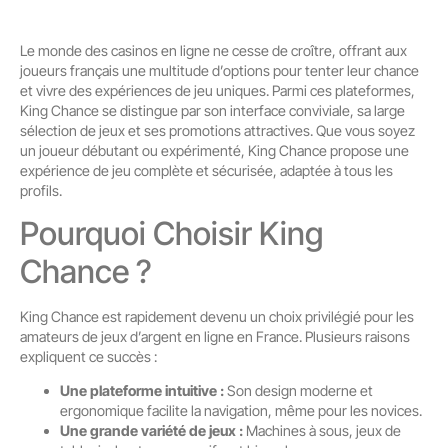
Le monde des casinos en ligne ne cesse de croître, offrant aux
joueurs français une multitude d’options pour tenter leur chance
et vivre des expériences de jeu uniques. Parmi ces plateformes,
King Chance
se distingue par son interface conviviale, sa large
sélection de jeux et ses promotions attractives. Que vous soyez
un joueur débutant ou expérimenté, King Chance propose une
expérience de jeu complète et sécurisée, adaptée à tous les
profils.
Pourquoi Choisir King
Chance ?
King Chance est rapidement devenu un choix privilégié pour les
amateurs de jeux d’argent en ligne en France. Plusieurs raisons
expliquent ce succès :
Une plateforme intuitive :
Son design moderne et
ergonomique facilite la navigation, même pour les novices.
Une grande variété de jeux :
Machines à sous, jeux de