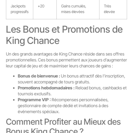
Jackpots
+20
Gains cumulés,
Très
progressifs
mises élevées
élevée
Les Bonus et Promotions de
King Chance
Un des grands avantages de King Chance réside dans ses offres
promotionnelles. Ces bonus permettent aux joueurs d’augmenter
leur capital de jeu et de maximiser leurs chances de gains :
Bonus de bienvenue :
Un bonus attractif dès l’inscription,
souvent accompagné de tours gratuits.
Promotions hebdomadaires :
Reload bonus, cashbacks et
tournois exclusifs.
Programme VIP :
Récompenses personnalisées,
gestionnaire de compte dédié et invitations à des
événements spéciaux.
Comment Profiter au Mieux des
Bonus King Chance ?