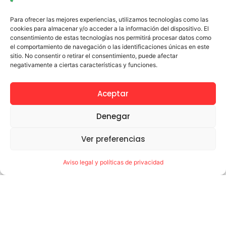
Ayudas NEAE 26-27 paso a paso
julio 22, 2026
Para ofrecer las mejores experiencias, utilizamos tecnologías como las
cookies para almacenar y/o acceder a la información del dispositivo. El
Leer más →
consentimiento de estas tecnologías nos permitirá procesar datos como
el comportamiento de navegación o las identificaciones únicas en este
sitio. No consentir o retirar el consentimiento, puede afectar
negativamente a ciertas características y funciones.
UPACE San Fernando agradece a la
Asociación Grupo POR su compromiso y
Aceptar
solidaridad
julio 20, 2026
Denegar
UPACE San Fernando agradece a la Asociación Grupo
POR, el gran trabajo realizado en la feria en su caseta
Ver preferencias
Alikindoy, cuyos fondos recaudados irán destinados
Leer más →
Aviso legal y políticas de privacidad