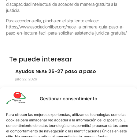
discapacidad intelectual de acceder de manera gratuita a la
justicia.
Para acceder a ella, pincha en el siguiente enlace:
https://www.asociacionliber.org/nace-la-primera-guia-paso-a-
paso-en-lectura-facil-para-solicitar-asistencia-juridica-gratuita/
Te puede interesar
Ayudas NEAE 26-27 paso a paso
julio 22, 2026
Leer más →
Gestionar consentimiento
Para ofrecer las mejores experiencias, utilizamos tecnologías como las
UPACE San Fernando agradece a la
cookies para almacenar y/o acceder a la información del dispositivo. El
Asociación Grupo POR su compromiso y
consentimiento de estas tecnologías nos permitirá procesar datos como
solidaridad
el comportamiento de navegación o las identificaciones únicas en este
julio 20, 2026
sitio. No consentir o retirar el consentimiento, puede afectar