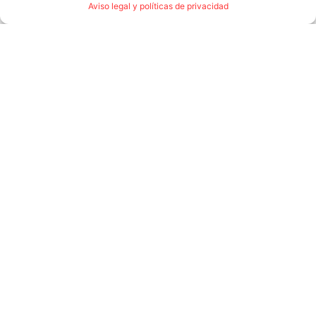
Aviso legal y políticas de privacidad
No te olvidamos
Te puede interesar
ECLIPSE SOLAR @CULARIUM
agosto 7, 2026
Leer más →
Ayudas NEAE 26-27 paso a paso