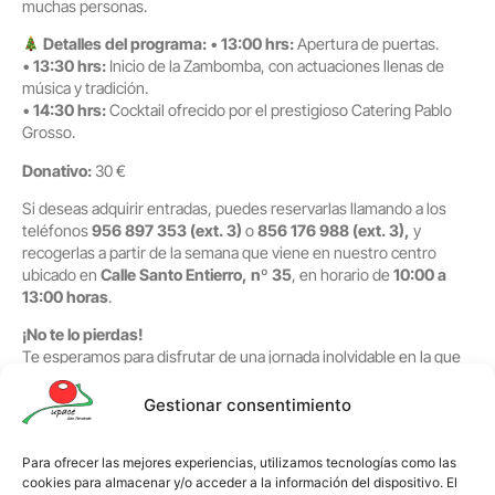
muchas personas.
Detalles del programa:
•
13:00 hrs:
Apertura de puertas.
•
13:30 hrs:
Inicio de la Zambomba, con actuaciones llenas de
música y tradición.
•
14:30 hrs:
Cocktail ofrecido por el prestigioso Catering Pablo
Grosso.
Donativo:
30 €
Si deseas adquirir entradas, puedes reservarlas llamando a los
teléfonos
956 897 353 (ext. 3)
o
856 176 988 (ext. 3),
y
recogerlas a partir de la semana que viene en nuestro centro
ubicado en
Calle Santo Entierro, nº 35
, en horario de
10:00 a
13:00 horas
.
¡No te lo pierdas!
Te esperamos para disfrutar de una jornada inolvidable en la que
la música, la tradición y la solidaridad se dan la mano. Para más
información, no dudes en contactarnos.
Gestionar consentimiento
¡Juntos podemos hacer la diferencia!
Para ofrecer las mejores experiencias, utilizamos tecnologías como las
cookies para almacenar y/o acceder a la información del dispositivo. El