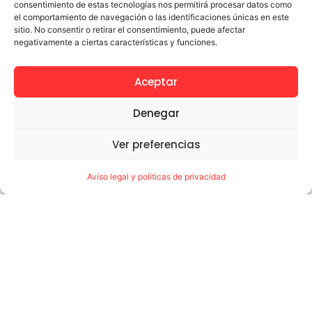
consentimiento de estas tecnologías nos permitirá procesar datos como
el comportamiento de navegación o las identificaciones únicas en este
Te puede interesar
sitio. No consentir o retirar el consentimiento, puede afectar
negativamente a ciertas características y funciones.
Ayudas NEAE 26-27 paso a paso
julio 22, 2026
Aceptar
Leer más →
Denegar
Ver preferencias
UPACE San Fernando agradece a la
Asociación Grupo POR su compromiso y
Aviso legal y políticas de privacidad
solidaridad
julio 20, 2026
UPACE San Fernando agradece a la Asociación Grupo
POR, el gran trabajo realizado en la feria en su caseta
Alikindoy, cuyos fondos recaudados irán destinados
Leer más →