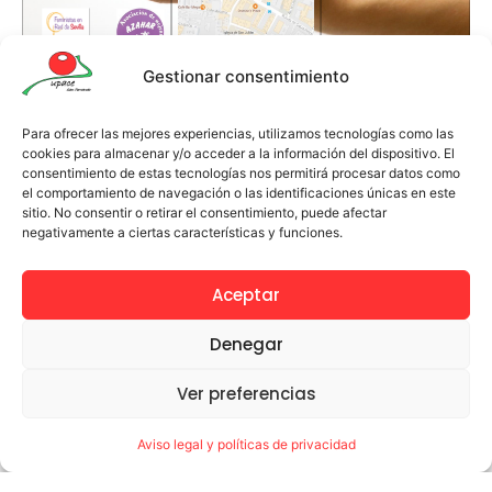
Gestionar consentimiento
Para ofrecer las mejores experiencias, utilizamos tecnologías como las
cookies para almacenar y/o acceder a la información del dispositivo. El
Te puede interesar
consentimiento de estas tecnologías nos permitirá procesar datos como
el comportamiento de navegación o las identificaciones únicas en este
sitio. No consentir o retirar el consentimiento, puede afectar
ECLIPSE SOLAR @CULARIUM
negativamente a ciertas características y funciones.
agosto 7, 2026
Leer más →
Aceptar
Denegar
Ayudas NEAE 26-27 paso a paso
Ver preferencias
julio 22, 2026
Aviso legal y políticas de privacidad
Leer más →