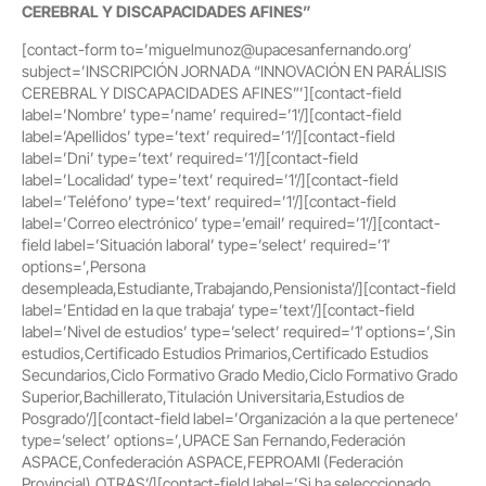
CEREBRAL Y DISCAPACIDADES AFINES”
[contact-form to=’miguelmunoz@upacesanfernando.org’
subject=’INSCRIPCIÓN JORNADA “INNOVACIÓN EN PARÁLISIS
CEREBRAL Y DISCAPACIDADES AFINES”’][contact-field
label=’Nombre’ type=’name’ required=’1’/][contact-field
label=’Apellidos’ type=’text’ required=’1’/][contact-field
label=’Dni’ type=’text’ required=’1’/][contact-field
label=’Localidad’ type=’text’ required=’1’/][contact-field
label=’Teléfono’ type=’text’ required=’1’/][contact-field
label=’Correo electrónico’ type=’email’ required=’1’/][contact-
field label=’Situación laboral’ type=’select’ required=’1′
options=’,Persona
desempleada,Estudiante,Trabajando,Pensionista’/][contact-field
label=’Entidad en la que trabaja’ type=’text’/][contact-field
label=’Nivel de estudios’ type=’select’ required=’1′ options=’,Sin
estudios,Certificado Estudios Primarios,Certificado Estudios
Secundarios,Ciclo Formativo Grado Medio,Ciclo Formativo Grado
Superior,Bachillerato,Titulación Universitaria,Estudios de
Posgrado’/][contact-field label=’Organización a la que pertenece’
type=’select’ options=’,UPACE San Fernando,Federación
ASPACE,Confederación ASPACE,FEPROAMI (Federación
Provincial),OTRAS’/][contact-field label=’Si ha selecccionado