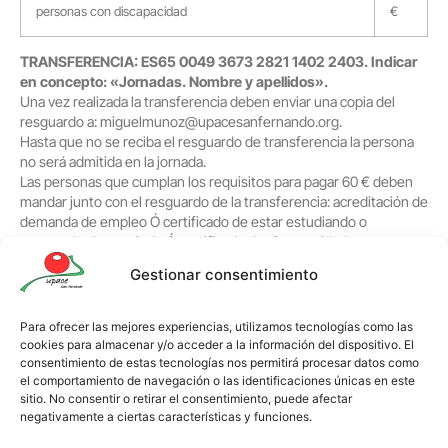
personas con discapacidad
€
TRANSFERENCIA: ES65 0049 3673 2821 1402 2403. Indicar
en concepto: «Jornadas. Nombre y apellidos».
Una vez realizada la transferencia deben enviar una copia del
resguardo a: miguelmunoz@upacesanfernando.org.
Hasta que no se reciba el resguardo de transferencia la persona
no será admitida en la jornada.
Las personas que cumplan los requisitos para pagar 60 € deben
mandar junto con el resguardo de la transferencia: acreditación de
demanda de empleo Ó certificado de estar estudiando o
resguardo de matrícula Ó certificado de discapacidad.
Cuando recibamos lo solicitado le confirmaremos la inscripción a
Gestionar consentimiento
la jornada respondiendo a su correo electrónico.
Para ofrecer las mejores experiencias, utilizamos tecnologías como las
cookies para almacenar y/o acceder a la información del dispositivo. El
consentimiento de estas tecnologías nos permitirá procesar datos como
el comportamiento de navegación o las identificaciones únicas en este
CLÁUSULA GENÉRICA DPO
sitio. No consentir o retirar el consentimiento, puede afectar
negativamente a ciertas características y funciones.
De conformidad con lo dispuesto en la legislación vigente en
materia de protección de datos personales, desde UPACE UNION