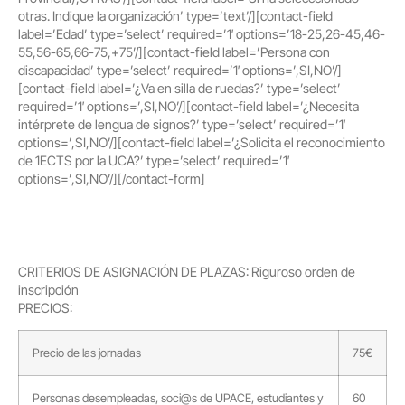
otras. Indique la organización’ type=’text’/][contact-field
label=’Edad’ type=’select’ required=’1′ options=’18-25,26-45,46-
55,56-65,66-75,+75’/][contact-field label=’Persona con
discapacidad’ type=’select’ required=’1′ options=’,SI,NO’/]
[contact-field label=’¿Va en silla de ruedas?’ type=’select’
required=’1′ options=’,SI,NO’/][contact-field label=’¿Necesita
intérprete de lengua de signos?’ type=’select’ required=’1′
options=’,SI,NO’/][contact-field label=’¿Solicita el reconocimiento
de 1ECTS por la UCA?’ type=’select’ required=’1′
options=’,SI,NO’/][/contact-form]
CRITERIOS DE ASIGNACIÓN DE PLAZAS: Riguroso orden de
inscripción
PRECIOS:
Precio de las jornadas
75€
Personas desempleadas, soci@s de UPACE, estudiantes y
60